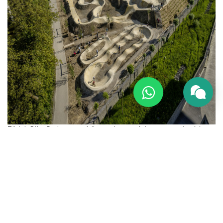
Zürich Bike Park est un bike park stratégiquement situé à
côté du centre commercial Sihlcity. Avec une superficie
d'environ 5 500 m2, ce qui en fait la plus grande installation
de ce type en Europe. Zürich Bike Park propose 4 pistes de
différents niveaux de difficulté.
- La piste Impeller se compose de vagues de 20 cm de haut
avec des virages doux pour que les petits enfants à partir
de 2 ans puissent l'utiliser.
- Le Pump Track se compose de vagues de 40 cm de haut et